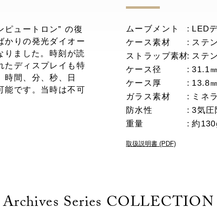
ムーブメント
LED
ンピュートロン” の復
ばかりの発光ダイオー
ケース素材
ステ
なりました。時刻が読
ストラップ素材
ステ
れたディスプレイも特
ケース径
31.1
、時間、分、秒、日
ケース厚
13.8
可能です。当時は不可
ガラス素材
ミネ
防水性
3気圧
重量
約130
取扱説明書 (PDF)
Archives Series COLLECTION