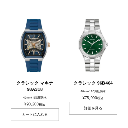
クラシック マキナ
クラシック 96B464
98A318
40mm
10気圧防水
¥
75,900
40mm
5気圧防水
税込
¥
90,200
税込
詳細を見る
カートに入れる