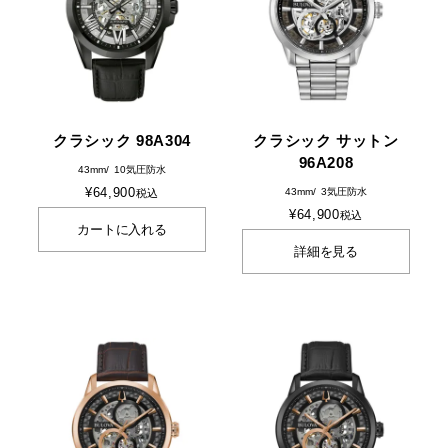
クラシック 98A304
クラシック サットン
96A208
43mm
10気圧防水
¥
64,900
43mm
3気圧防水
税込
¥
64,900
税込
カートに入れる
詳細を見る