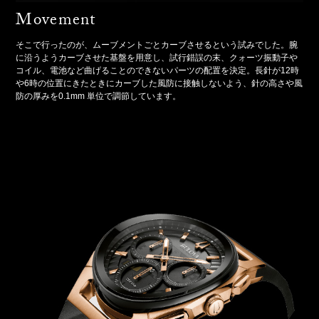
Movement
そこで行ったのが、ムーブメントごとカーブさせるという試みでした。腕
に沿うようカーブさせた基盤を用意し、試行錯誤の末、クォーツ振動子や
コイル、電池など曲げることのできないパーツの配置を決定。長針が12時
や6時の位置にきたときにカーブした風防に接触しないよう、針の高さや風
防の厚みを0.1mm 単位で調節しています。