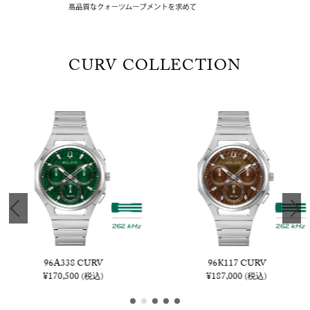
CURV COLLECTION
96A338 CURV
96K117 CURV
¥170,500
¥187,000
(税込)
(税込)