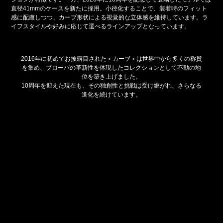
直径41mmのケースを新たに採用。小径化することで、装着時のフィット
感に配慮しつつ、カーブ形状による視覚的な立体感を維持しています。ラ
イフスタイルや好みに応じて選べるラインアップとなっています。
2016年に初めてお披露目された＜カーブ＞は世界中から多くの称賛
を集め、ブローバの革新性を体現したコレクションとして不動の地
位を築き上げました。
10周年を迎えた現在も、その独創性と挑戦は受け継がれ、さらなる
進化を続けています。