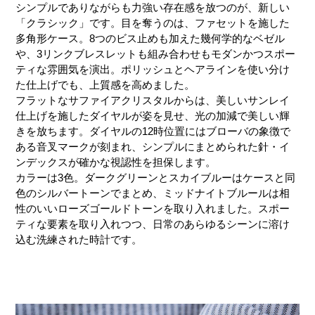
シンプルでありながらも力強い存在感を放つのが、新しい
「クラシック」です。目を奪うのは、ファセットを施した
多角形ケース。8つのビス止めも加えた幾何学的なベゼル
や、3リンクブレスレットも組み合わせもモダンかつスポー
ティな雰囲気を演出。ポリッシュとヘアラインを使い分け
た仕上げでも、上質感を高めました。
フラットなサファイアクリスタルからは、美しいサンレイ
仕上げを施したダイヤルが姿を見せ、光の加減で美しい輝
きを放ちます。ダイヤルの12時位置にはブローバの象徴で
ある音叉マークが刻まれ、シンプルにまとめられた針・イ
ンデックスが確かな視認性を担保します。
カラーは3色。ダークグリーンとスカイブルーはケースと同
色のシルバートーンでまとめ、ミッドナイトブルールは相
性のいいローズゴールドトーンを取り入れました。スポー
ティな要素を取り入れつつ、日常のあらゆるシーンに溶け
込む洗練された時計です。