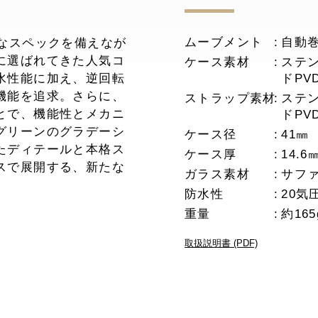
ムーブメント
自動巻
なスペックを備えなが
に選ばれてきた人気コ
ケース素材
ステ
水性能に加え、逆回転
ドPV
機能を追求。さらに、
ストラップ素材
ステ
とで、機能性とメカニ
ドPV
グリーンのグラデーシ
ケース径
41㎜
たディテールと本格ス
ケース厚
14.6
スで展開する、新たな
ガラス素材
サフ
防水性
20気
重量
約165
取扱説明書 (PDF)