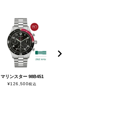
マリンスター 98B451
マリンスター シリーズC
マリンス
96B426
¥
126,500
税込
¥
97,900
¥
9
税込