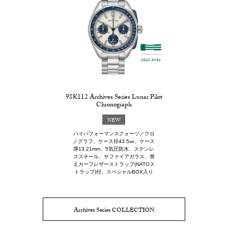
98K112 Archives Series Lunar Pilot
Chronograph
NEW
ハイパフォーマンスクォーツ／クロ
ノグラフ、ケース径43.5㎜、ケース
厚13.21mm、5気圧防水、ステンレ
ススチール、サファイアガラス、替
えカーフレザーストラップ(NATOス
トラップ)付、スペシャルBOX入り
Archives Series COLLECTION