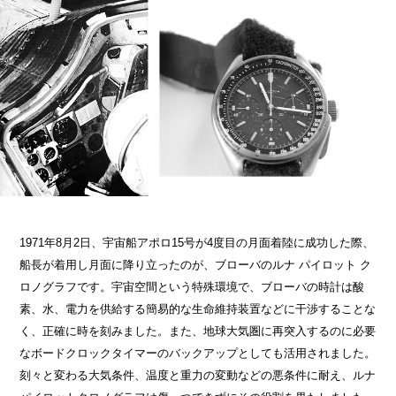
1971年8月2日、宇宙船アポロ15号が4度目の月面着陸に成功した際、
船長が着用し月面に降り立ったのが、ブローバのルナ パイロット ク
ロノグラフです。宇宙空間という特殊環境で、ブローバの時計は酸
素、水、電力を供給する簡易的な生命維持装置などに干渉することな
く、正確に時を刻みました。また、地球大気圏に再突入するのに必要
なボードクロックタイマーのバックアップとしても活用されました。
刻々と変わる大気条件、温度と重力の変動などの悪条件に耐え、ルナ