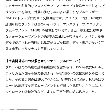
ンカラーが印象的なクロノグラフ。ストラップは特殊ラッチ付きスプ
リングバーを備え、付属の肌なじみのよい柔らかなブルーレザー
NATOストラップに簡単に交換可能です。クロノグラフは、1/20秒で
計測可能なブランド独自のハイパフォーマンスクォーツ クロノグラ
フムーブメント（NP20）を搭載しています。また、振動数は標準的
なクォーツムーブメントの約8倍の262kHzを誇ります。オリジナルモ
デルで使用された当時のBULOVAロゴを採用、デイト表示のない文字
盤は忠実にオリジナルを再現しています。
【宇宙開発協力の背景とオリジナルモデルについて】
ブローバはその高度な計時精度技術を認められ、1950年代にNASAと
アメリカ合衆国から協力要請され、宇宙開発への支援契約を締結しま
した。その協力関係は1950年代半ばから70年代まで続き、NASAはブ
ローバの高精度な音叉ムーブメントを搭載した腕時計、さらにはパネ
ルクロックや計時装置など、多くの宇宙計画に組み込みました。